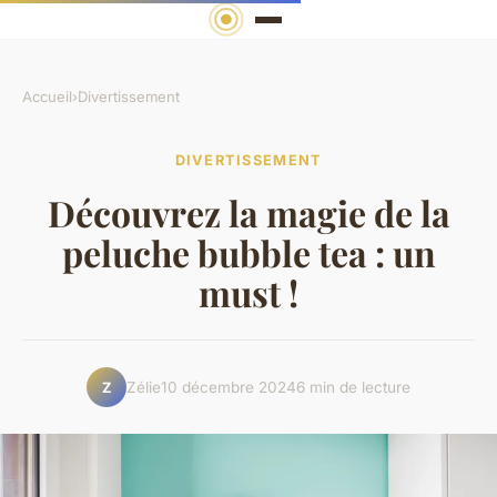
Accueil
›
Divertissement
DIVERTISSEMENT
Découvrez la magie de la
peluche bubble tea : un
must !
Zélie
10 décembre 2024
6 min de lecture
Z