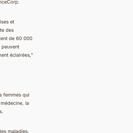
anceCorp.
ises et
te des
ient de 60 000
s peuvent
ent éclairées,"
es femmes qui
 médecine, la
s.
les maladies.