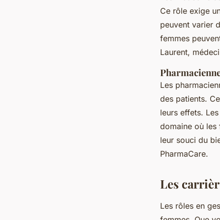
Ce rôle exige un
peuvent varier 
femmes peuvent a
Laurent, médeci
Pharmacienn
Les pharmacienn
des patients. C
leurs effets. Le
domaine où les 
leur souci du bi
PharmaCare.
Les carrièr
Les rôles en ges
femmes. Que vou