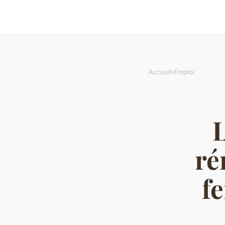
Accueil
›
Emploi
L
ré
f