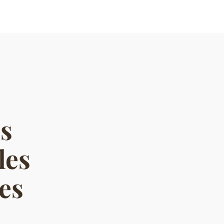
us
les
es