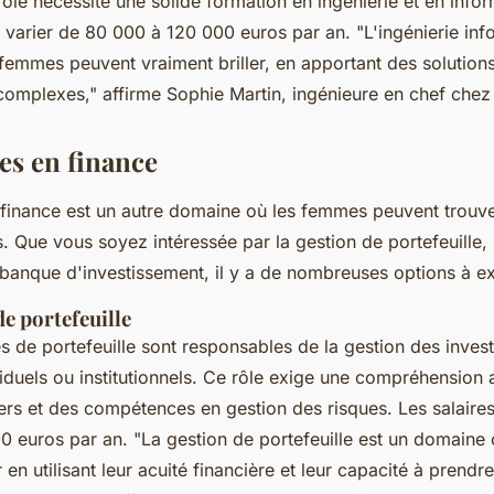
le nécessite une solide formation en ingénierie et en infor
t varier de 80 000 à 120 000 euros par an.
"L'ingénierie in
femmes peuvent vraiment briller, en apportant des solution
complexes,"
affirme Sophie Martin, ingénieure en chef chez
es en finance
finance est un autre domaine où les femmes peuvent trouve
 Que vous soyez intéressée par la gestion de portefeuille, 
 banque d'investissement, il y a de nombreuses options à ex
e portefeuille
s de portefeuille sont responsables de la gestion des inves
viduels ou institutionnels. Ce rôle exige une compréhension
ers et des compétences en gestion des risques. Les salaire
00 euros par an.
"La gestion de portefeuille est un domaine
 en utilisant leur acuité financière et leur capacité à prendr