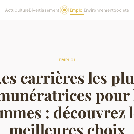
Actu
Culture
Divertissement
Emploi
Environnement
Société
EMPLOI
es carrières les pl
munératrices pour 
emmes : découvrez l
meilleures choix