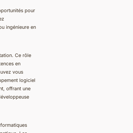
pportunités pour
ez
ou ingénieure en
ation. Ce rôle
étences en
ouvez vous
ppement logiciel
t, offrant une
développeuse
nformatiques