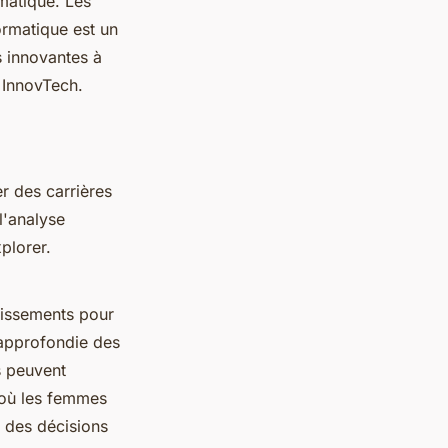
matique. Les
formatique est un
s innovantes à
 InnovTech.
r des carrières
l'analyse
plorer.
tissements pour
 approfondie des
s peuvent
 où les femmes
e des décisions