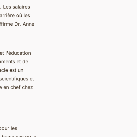
. Les salaires
rrière où les
firme Dr. Anne
et l'éducation
aments et de
cie est un
cientifiques et
e en chef chez
pour les
s humaines ou la