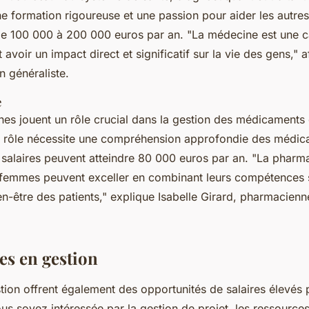
e formation rigoureuse et une passion pour aider les autres
de 100 000 à 200 000 euros par an.
"La médecine est une ca
voir un impact direct et significatif sur la vie des gens,"
af
n généraliste.
e
es jouent un rôle crucial dans la gestion des médicaments 
e rôle nécessite une compréhension approfondie des médic
s salaires peuvent atteindre 80 000 euros par an.
"La pharma
femmes peuvent exceller en combinant leurs compétences s
en-être des patients,"
explique Isabelle Girard, pharmacienn
es en gestion
tion offrent également des opportunités de salaires élevés 
s soyez intéressée par la gestion de projet, les ressource