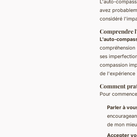
L'auto-compassi
avez probableme
considéré l'impa
Comprendre l
L'auto-compas
compréhension qu
ses imperfectio
compassion impl
de l'expérienc
Comment prat
Pour commencer 
Parler à vo
encourageants
de mon mieux
Accepter vo