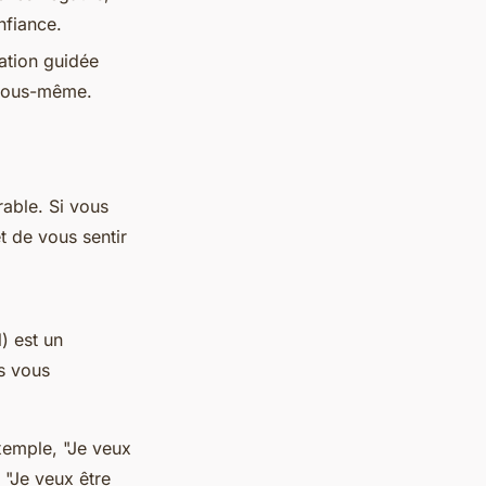
nfiance.
ation guidée
 vous-même.
rable. Si vous
t de vous sentir
) est un
ns vous
xemple, "Je veux
 "Je veux être