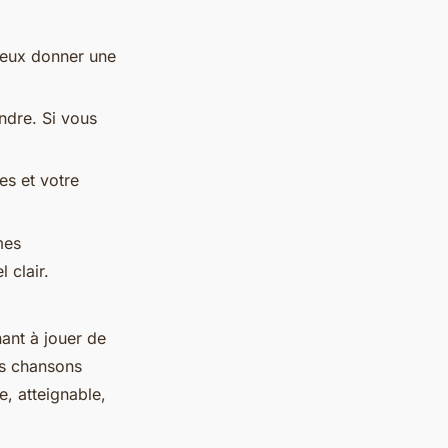
veux donner une
ndre. Si vous
es et votre
mes
 clair.
ant à jouer de
ois chansons
e, atteignable,