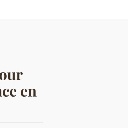
pour
nce en