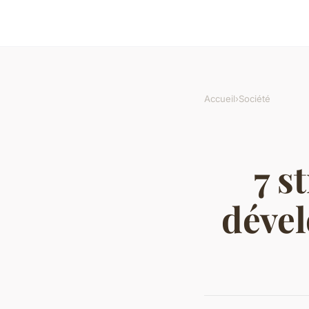
Accueil
›
Société
7 s
dével