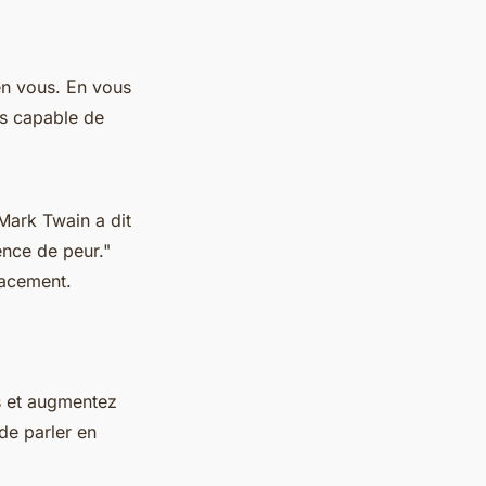
en vous. En vous
es capable de
Mark Twain
a dit
sence de peur."
cacement.
s et augmentez
de parler en