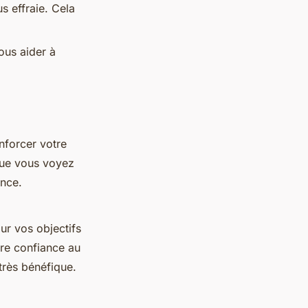
s effraie. Cela
ous aider à
nforcer votre
que vous voyez
ence.
ur vos objectifs
tre confiance au
très bénéfique.