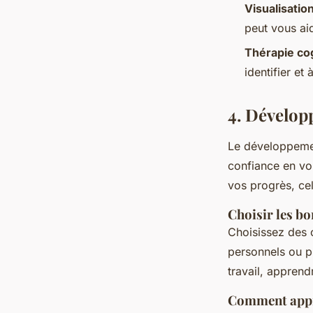
Visualisatio
peut vous aid
Thérapie co
identifier et
4. Dévelop
Le développemen
confiance en v
vos progrès, ce
Choisir les b
Choisissez des 
personnels ou p
travail, appren
Comment appr