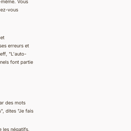
us-même. Vous
vez-vous
et
ses erreurs et
eff
, "L'auto-
els font partie
par des mots
, dites "Je fais
 les négatifs,