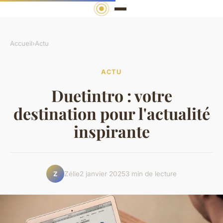
Accueil
›
Actu
ACTU
Duetintro : votre
destination pour l'actualité
inspirante
Zélie
2 janvier 2025
3 min de lecture
Z