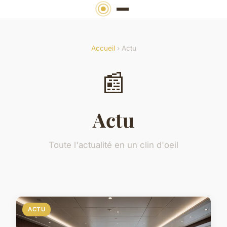
Accueil
› Actu
📰
Actu
Toute l'actualité en un clin d'oeil
ACTU