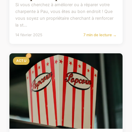
Si vous cherchez à améliorer ou à réparer votre
charpente à Pau, vous êtes au bon endroit ! Que
vous soyez un propriétaire cherchant à renforcer
la st...
14 février 2025
7 min de lecture →
ACTU