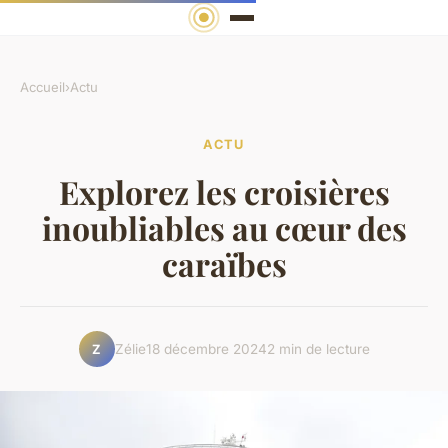
Accueil
›
Actu
ACTU
Explorez les croisières
inoubliables au cœur des
caraïbes
Zélie
18 décembre 2024
2 min de lecture
Z