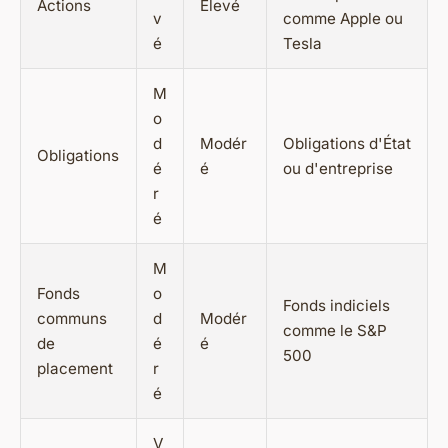
Actions
Élevé
v
comme Apple ou
é
Tesla
M
o
d
Modér
Obligations d'État
Obligations
é
é
ou d'entreprise
r
é
M
Fonds
o
Fonds indiciels
communs
d
Modér
comme le S&P
de
é
é
500
placement
r
é
V