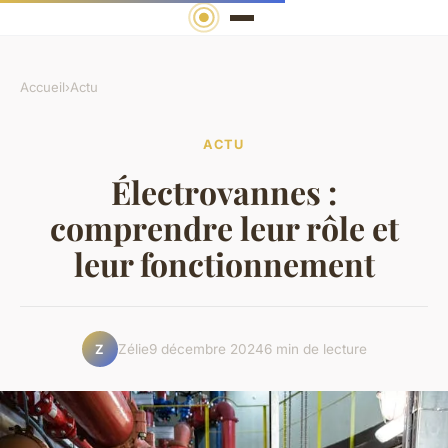
Accueil
›
Actu
ACTU
Électrovannes :
comprendre leur rôle et
leur fonctionnement
Zélie
9 décembre 2024
6 min de lecture
Z