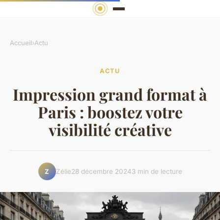
Accueil
›
Actu
ACTU
Impression grand format à
Paris : boostez votre
visibilité créative
Zélie
28 décembre 2024
3 min de lecture
Z