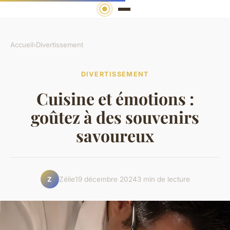
Accueil
›
Divertissement
DIVERTISSEMENT
Cuisine et émotions :
goûtez à des souvenirs
savoureux
Zélie
19 décembre 2024
3 min de lecture
Z