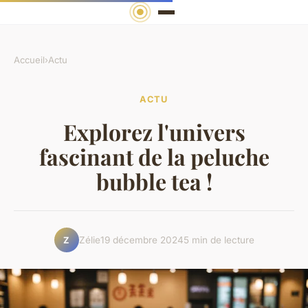
Accueil
›
Actu
ACTU
Explorez l'univers
fascinant de la peluche
bubble tea !
Zélie
19 décembre 2024
5 min de lecture
Z